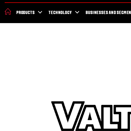
About Valtra
News & Events
Dealer Locator
For the fans
Valt
PRODUCTS
TECHNOLOGY
BUSINESSES AND SEGME