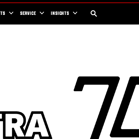
ra Blog
Valtra Unlimited
Contact Us
SEARCH
NTS
SERVICE
INSIGHTS