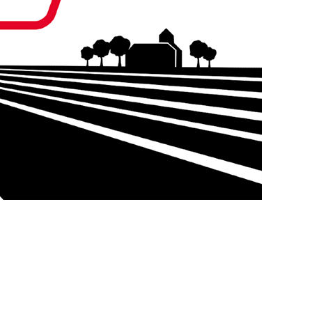
Slovakia
Spain
Sweden
United Kingdom
Eastern Europe
Україна
South America
Brazil
Middle East
United Arab Emirates
Africa
English
Asia
China
Australia
Australia & New Zealand