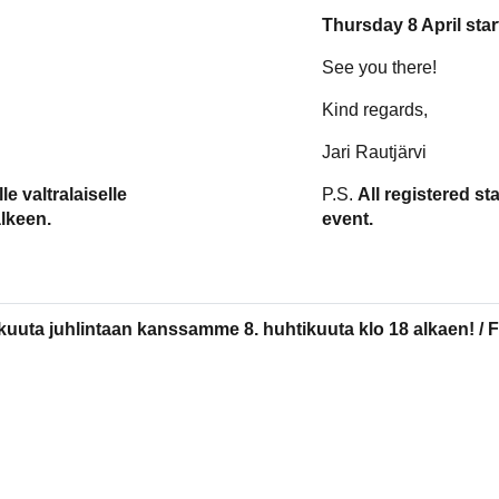
Thursday 8 April star
See you there!
Kind regards,
Jari Rautjärvi
le valtralaiselle
P.S.
All registered sta
lkeen.
event.
kuuta juhlintaan kanssamme 8. huhtikuuta klo 18 alkaen! / Fil