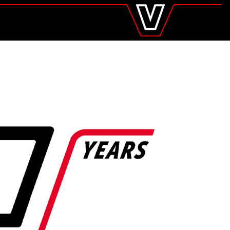
valtra
.com
Global
Europe
Austria
Belgium
Czech Republic
Denmark
Estonia
Finland
France
Germany
Hungary
Italy
Latvia
Lithuania
The Netherlands
Norway
Poland
Portugal