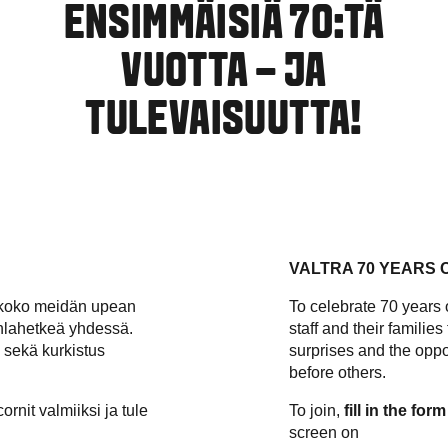
ENSIMMÄISIÄ 70:TÄ
VUOTTA – JA
TULEVAISUUTTA!
VALTRA 70 YEARS 
 koko meidän upean
To celebrate 70 years of
uhlahetkeä yhdessä.
staff and their families
 sekä kurkistus
surprises and the oppo
before others.
ornit valmiiksi ja tule
To join,
fill in the for
screen on