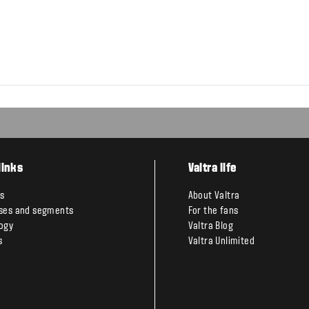
links
Valtra life
s
About Valtra
ses and segments
For the fans
ogy
Valtra Blog
s
Valtra Unlimited