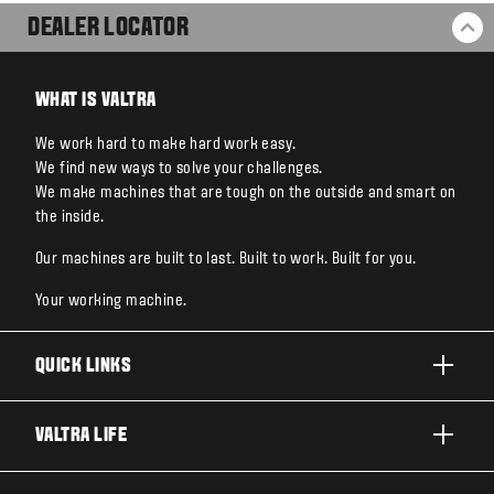
DEALER LOCATOR
BA
WHAT IS VALTRA
We work hard to make hard work easy.
We find new ways to solve your challenges.
We make machines that are tough on the outside and smart on
the inside.
Our machines are built to last. Built to work. Built for you.
Your working machine.
QUICK LINKS
PRODUCTS
VALTRA LIFE
BUSINESSES AND SEGMENTS
ABOUT VALTRA