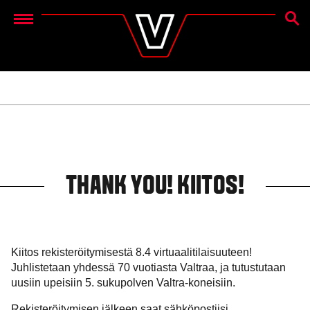
SEAR
Menu
THANK YOU! KIITOS!
Kiitos rekisteröitymisestä 8.4 virtuaalitilaisuuteen!
Juhlistetaan yhdessä 70 vuotiasta Valtraa, ja tutustutaan
uusiin upeisiin 5. sukupolven Valtra-koneisiin.
Rekisteröitymisen jälkeen saat sähköpostiisi